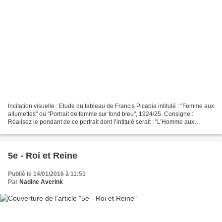
Incitation visuelle : Etude du tableau de Francis Picabia intitulé : "Femme aux
allumettes" ou "Portrait de femme sur fond bleu", 1924/25. Consigne :
Réalisez le pendant de ce portrait dont l’intitulé serait : "L’Homme aux
allumettes". Support : Un papier...
5e - Roi et Reine
Publié le 14/01/2016 à 11:51
Par
Nadine Averink