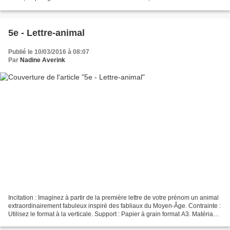
l’obscur, … » Bernick, janvier...
5e - Lettre-animal
Publié le 10/03/2016 à 08:07
Par
Nadine Averink
Incitation : Imaginez à partir de la première lettre de votre prénom un animal
extraordinairement fabuleux inspiré des fabliaux du Moyen-Âge. Contrainte :
Utilisez le format à la verticale. Support : Papier à grain format A3. Matériau :
Encre de Chine...