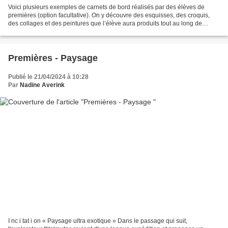
Voici plusieurs exemples de carnets de bord réalisés par des élèves de
premières (option facultative). On y découvre des esquisses, des croquis,
des collages et des peintures que l’élève aura produits tout au long de
l'année au gré de son inspiration....
Premières - Paysage
Publié le 21/04/2024 à 10:28
Par
Nadine Averink
I nc i tat i on « Paysage ultra exotique » Dans le passage qui suit,