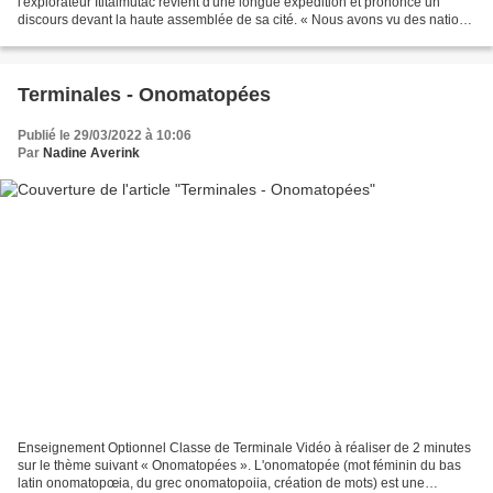
l'explorateur Ititalmutac revient d'une longue expédition et prononce un
discours devant la haute assemblée de sa cité. « Nous avons vu des nations
d'oiseaux couvrir les arbres d'un...
Terminales - Onomatopées
Publié le 29/03/2022 à 10:06
Par
Nadine Averink
Enseignement Optionnel Classe de Terminale Vidéo à réaliser de 2 minutes
sur le thème suivant « Onomatopées ». L'onomatopée (mot féminin du bas
latin onomatopœia, du grec onomatopoiia, création de mots) est une