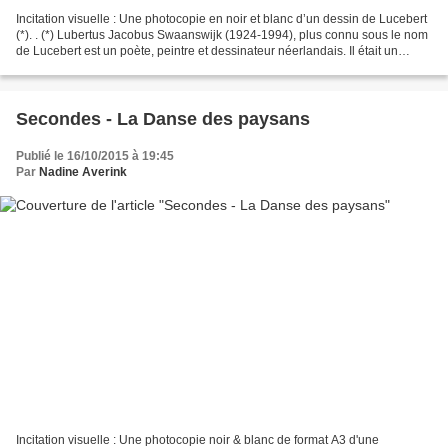
Incitation visuelle : Une photocopie en noir et blanc d’un dessin de Lucebert
(*). . (*) Lubertus Jacobus Swaanswijk (1924-1994), plus connu sous le nom
de Lucebert est un poète, peintre et dessinateur néerlandais. Il était un
membre du mouvement CoBrA....
Secondes - La Danse des paysans
Publié le 16/10/2015 à 19:45
Par
Nadine Averink
Incitation visuelle : Une photocopie noir & blanc de format A3 d'une