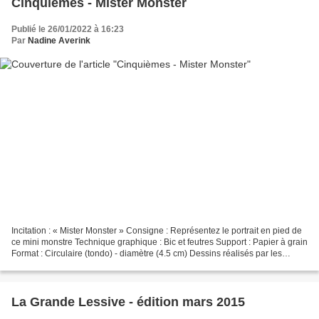
Cinquièmes - Mister Monster
Publié le 26/01/2022 à 16:23
Par
Nadine Averink
Incitation : « Mister Monster » Consigne : Représentez le portrait en pied de
ce mini monstre Technique graphique : Bic et feutres Support : Papier à grain
Format : Circulaire (tondo) - diamètre (4.5 cm) Dessins réalisés par les
classes de 5ème 2 et 5ème...
La Grande Lessive - édition mars 2015