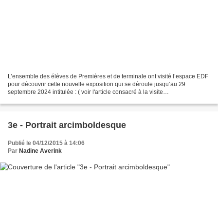
L’ensemble des élèves de Premières et de terminale ont visité l’espace EDF
pour découvrir cette nouvelle exposition qui se déroule jusqu’au 29
septembre 2024 intitulée : ( voir l'article consacré à la visite
http://www.artsplastiques-paulclaudelhulst.com/2024/04/fondation-edf-
demain-est-annule.html...
3e - Portrait arcimboldesque
Publié le 04/12/2015 à 14:06
Par
Nadine Averink