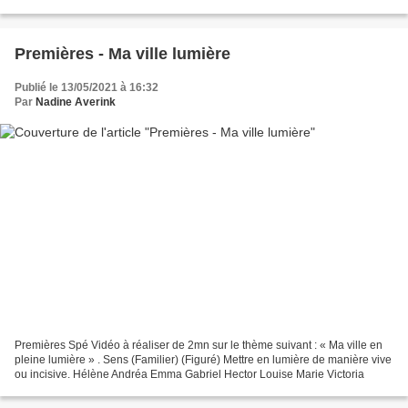
catégorie d'interjections émises pour simuler...
Premières - Ma ville lumière
Publié le 13/05/2021 à 16:32
Par
Nadine Averink
Premières Spé Vidéo à réaliser de 2mn sur le thème suivant : « Ma ville en
pleine lumière » . Sens (Familier) (Figuré) Mettre en lumière de manière vive
ou incisive. Hélène Andréa Emma Gabriel Hector Louise Marie Victoria