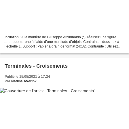
Incitation : A la manière de Giuseppe Arcimboldo (*), réalisez une figure
anthropomorphe à l’aide d’une multitude d’objets. Contrainte : dessinez à
l’échelle 1. Support : Papier à grain de format 24x32. Contrainte : Utilisez
obligatoirement le format...
Terminales - Croisements
Publié le 15/05/2021 à 17:24
Par
Nadine Averink