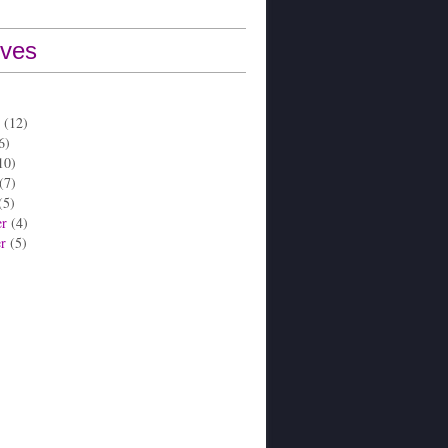
ives
(12)
6)
10)
(7)
(5)
er
(4)
er
(5)