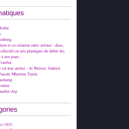
atiques
Rodin
a
denburg
ion et co-création entre artistes : duos,
collectifs en arts plastiques du début des
 à nos jours.
Courbet
est leur atelier : Ai Weiwei, Gabriel
Pascale Mhartine Tayou.
Duchamp
ronèse
aueber-Arp
gories
es
(163)