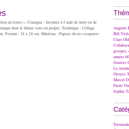
es
Thém
tion en textes ». Consigne : Inventez à l’aide de mots ou de
amique dont le thème vous est propre. Technique : Collage.
Auguste 
in. Format : 24 x 24 cm. Matériau : Papiers divers (coupures
Bill Viol
Claes Ol
Collaborat
groupes, 
années 60
Gustave 
Le monde 
Orozco, 
Marcel 
Paolo Vé
Sophie T
Caté
Terminal