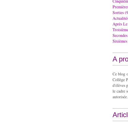
Cinquièm
Première
Sorties
(9
Actualité
Après Le
Troisièm
Secondes
Sixièmes
A pr
Ce blog o
Collège P
d'élèves 
le cadre s
autorisée.
Artic