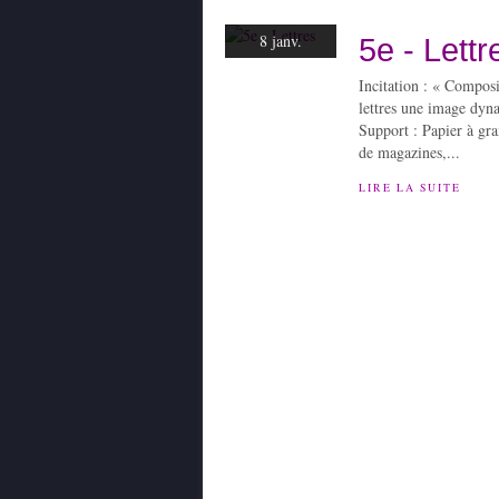
8 janv.
5e - Lettr
Incitation : « Composi
lettres une image dyn
Support : Papier à gra
de magazines,...
LIRE LA SUITE