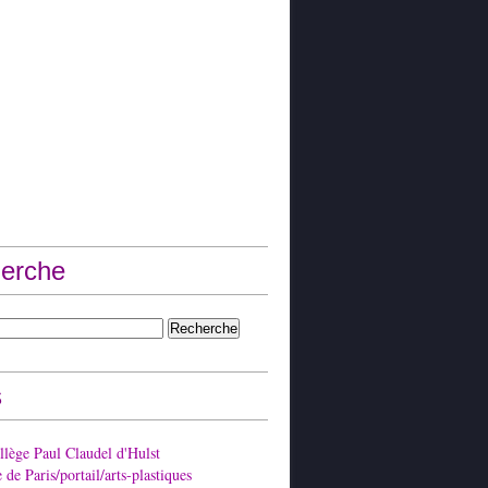
erche
s
lège Paul Claudel d'Hulst
de Paris/portail/arts-plastiques