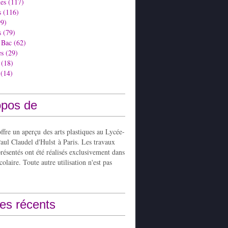
es
(117)
s
(116)
9)
s
(79)
 Bac
(62)
es
(29)
(18)
(14)
opos de
ffre un aperçu des arts plastiques au Lycée-
aul Claudel d'Hulst à Paris. Les travaux
présentés ont été réalisés exclusivement dans
colaire. Toute autre utilisation n'est pas
les récents