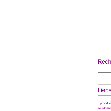
Rech
Lien
Lycée-Col
Académie 