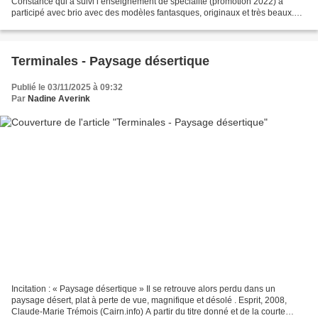
Constance qui a suivi l’enseignement de spécialité (promotion 2022) a
participé avec brio avec des modèles fantasques, originaux et très beaux.
ECOSYSTEM est une initiative qui réunit...
Terminales - Paysage désertique
Publié le 03/11/2025 à 09:32
Par
Nadine Averink
Incitation : « Paysage désertique » Il se retrouve alors perdu dans un
paysage désert, plat à perte de vue, magnifique et désolé . Esprit, 2008,
Claude-Marie Trémois (Cairn.info) A partir du titre donné et de la courte