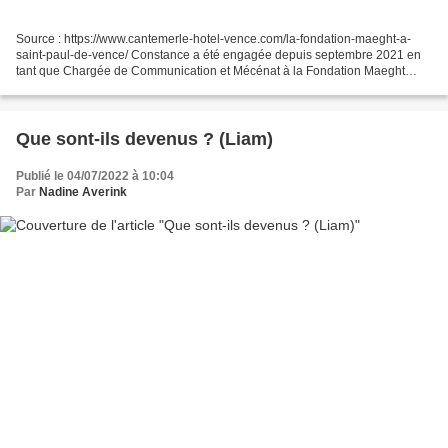
Source : https://www.cantemerle-hotel-vence.com/la-fondation-maeght-a-
saint-paul-de-vence/ Constance a été engagée depuis septembre 2021 en
tant que Chargée de Communication et Mécénat à la Fondation Maeght
après un stage effectué dans cette même structure...
Que sont-ils devenus ? (Liam)
Publié le 04/07/2022 à 10:04
Par
Nadine Averink