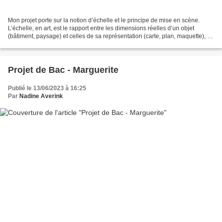
Mon projet porte sur la notion d’échelle et le principe de mise en scène.
L’échelle, en art, est le rapport entre les dimensions réelles d’un objet
(bâtiment, paysage) et celles de sa représentation (carte, plan, maquette), ce
qui permet, par comparaison,...
Projet de Bac - Marguerite
Publié le 13/06/2023 à 16:25
Par
Nadine Averink