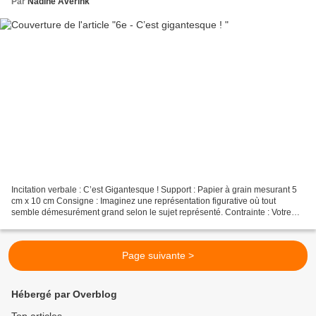
Par
Nadine Averink
Incitation verbale : C’est Gigantesque ! Support : Papier à grain mesurant 5
cm x 10 cm Consigne : Imaginez une représentation figurative où tout
semble démesurément grand selon le sujet représenté. Contrainte : Votre
dessin devra comporter une multitude...
Page suivante >
Hébergé par Overblog