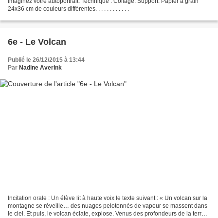
imaginez votre autoportrait. Technique : Collage. Support: Papier à grain
24x36 cm de couleurs différentes. . . . . . . . . . . .
6e - Le Volcan
Publié le 26/12/2015 à 13:44
Par
Nadine Averink
Incitation orale : Un élève lit à haute voix le texte suivant : « Un volcan sur la
montagne se réveille… des nuages pelotonnés de vapeur se massent dans
le ciel. Et puis, le volcan éclate, explose. Venus des profondeurs de la terre,