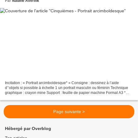
Par
Nadine Averink
Incitation : « Portrait arcimboldesque* » Consigne : dessinez à l’aide
d’’objets si possible à échelle 1 un portrait masculin ou féminin Technique
graphique : crayon mine Support : feuille de papier machine Format A3 *
L'adjectif « arcimboldesque » fait...
Page suivante >
Hébergé par Overblog