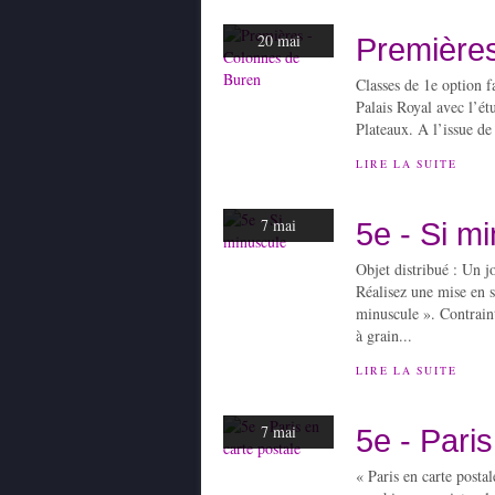
20 mai
Premières
Classes de 1e option f
Palais Royal avec l’étu
Plateaux. A l’issue de 
LIRE LA SUITE
7 mai
5e - Si m
Objet distribué : Un j
Réalisez une mise en s
minuscule ». Contraint
à grain...
LIRE LA SUITE
7 mai
5e - Paris
« Paris en carte posta