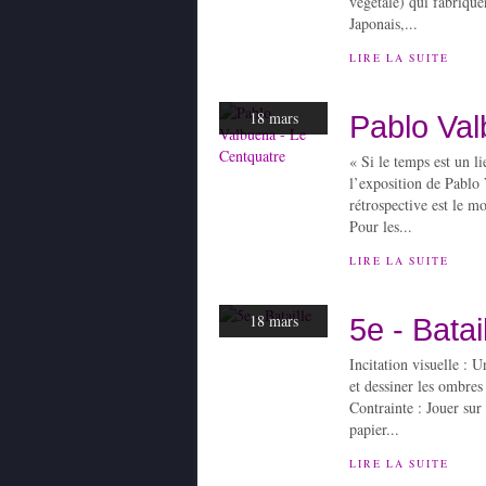
végétale) qui fabrique
Japonais,...
LIRE LA SUITE
18 mars
Pablo Val
« Si le temps est un l
l’exposition de Pablo 
rétrospective est le m
Pour les...
LIRE LA SUITE
18 mars
5e - Batai
Incitation visuelle : 
et dessiner les ombres
Contrainte : Jouer sur
papier...
LIRE LA SUITE