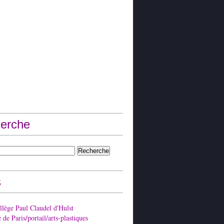
erche
s
lège Paul Claudel d'Hulst
de Paris/portail/arts-plastiques