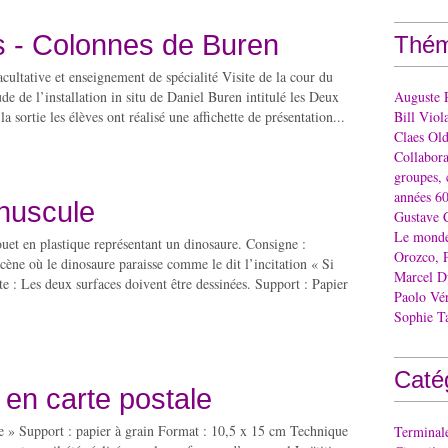
 - Colonnes de Buren
Thém
acultative et enseignement de spécialité Visite de la cour du
de de l’installation in situ de Daniel Buren intitulé les Deux
Auguste 
la sortie les élèves ont réalisé une affichette de présentation...
Bill Viol
Claes Ol
Collaborat
groupes, 
années 60
inuscule
Gustave 
Le monde 
ouet en plastique représentant un dinosaure. Consigne :
Orozco, 
cène où le dinosaure paraisse comme le dit l’incitation « Si
Marcel 
e : Les deux surfaces doivent être dessinées. Support : Papier
Paolo Vé
Sophie T
Caté
 en carte postale
le » Support : papier à grain Format : 10,5 x 15 cm Technique
Terminal