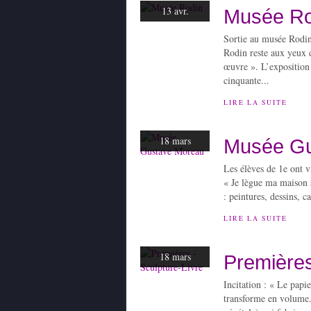
13 avr.
Musée Ro
Sortie au musée Rodin 
Rodin reste aux yeux d
œuvre ». L’exposition
cinquante...
LIRE LA SUITE
18 mars
Musée Gu
Les élèves de 1e ont v
« Je lègue ma maison s
: peintures, dessins, c
LIRE LA SUITE
18 mars
Premières
Incitation : « Le papie
transforme en volume. 