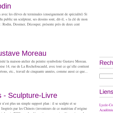
din
avec les élèves de terminales (enseignement de spécialité) Si
u public un sculpteur, ses dessins sont, dit-il, « la clé de mon
 : Rodin, Dessiner, Découper, présente près de deux cent
stave Moreau
isité la maison-atelier du peintre symboliste Gustave Moreau.
Rech
ise 14, rue de La Rochefoucauld, avec tout ce qu’elle contient
artons, etc., travail de cinquante années, comme aussi ce que...
Lien
 - Sculpture-Livre
r n’est plus un simple support plan : il se sculpte et se
Lycée-Col
Inspirés par les Chinois (inventeurs de ce matériau d’origine
Académie 