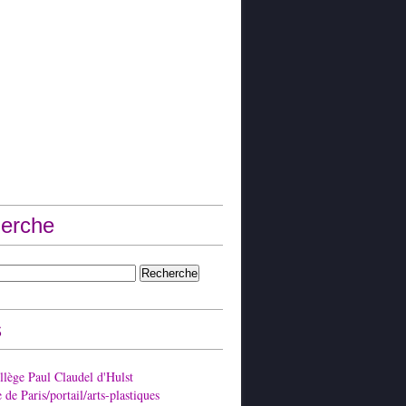
erche
s
lège Paul Claudel d'Hulst
de Paris/portail/arts-plastiques