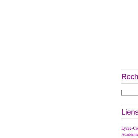
Rech
Lien
Lycée-Col
Académie 