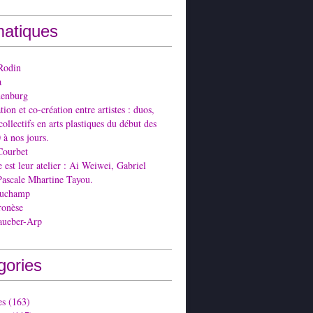
atiques
Rodin
a
denburg
ion et co-création entre artistes : duos,
collectifs en arts plastiques du début des
 à nos jours.
Courbet
est leur atelier : Ai Weiwei, Gabriel
Pascale Mhartine Tayou.
Duchamp
ronèse
aueber-Arp
gories
es
(163)