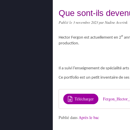
Que sont-ils deven
Publié le
3 novembre 2023
par Nadine Averink
e
Hector Fergon est actuellement en 2
ann
production.
Il a suivi l’enseignement de spécialité ar
Ce portfolio est un petit inventaire de ses
Télécharger
Fergon_Hector_P
Publié dans
Après le bac