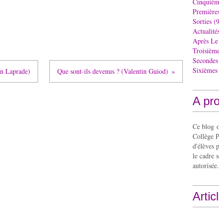
Cinquièm
Première
Sorties
(9
Actualité
Après Le
Troisièm
Secondes
Sixièmes
in Laprade)
Que sont-ils devenus ? (Valentin Guiod)
A pr
Ce blog o
Collège P
d'élèves 
le cadre s
autorisée.
Artic