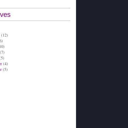
ives
(12)
6)
10)
(7)
(5)
er
(4)
er
(5)