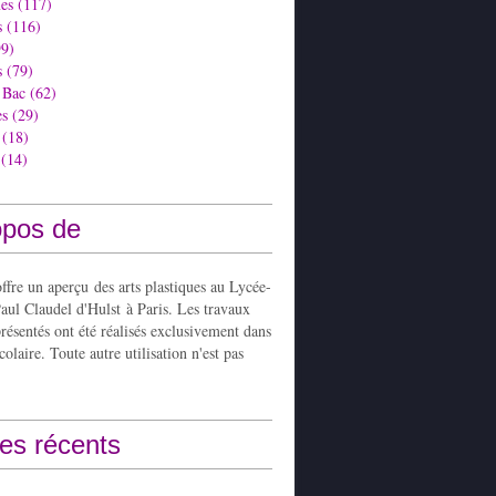
es
(117)
s
(116)
9)
s
(79)
 Bac
(62)
es
(29)
(18)
(14)
opos de
ffre un aperçu des arts plastiques au Lycée-
aul Claudel d'Hulst à Paris. Les travaux
présentés ont été réalisés exclusivement dans
colaire. Toute autre utilisation n'est pas
les récents