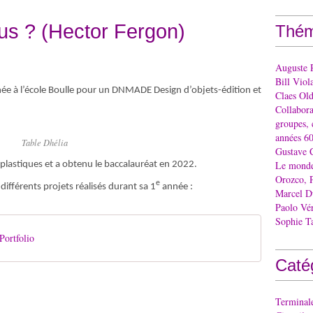
us ? (Hector Fergon)
Thém
Auguste 
Bill Viol
ée à l’école Boulle pour un DNMADE Design d’objets-édition et
Claes Ol
Collaborat
groupes, 
années 60
Table Dhélia
Gustave 
Le monde 
ts plastiques et a obtenu le baccalauréat en 2022.
Orozco, 
e
 différents projets réalisés durant sa 1
année :
Marcel 
Paolo Vé
Sophie T
ortfolio
Caté
Terminal