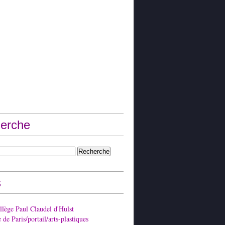
erche
s
lège Paul Claudel d'Hulst
de Paris/portail/arts-plastiques