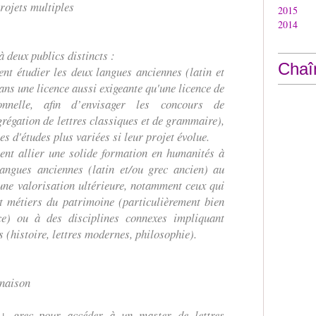
projets multiples
2015
2014
 deux publics distincts :
Chaî
ent étudier les deux langues anciennes (latin et
ans une licence aussi exigeante qu'une licence de
ionnelle, afin d’envisager les concours de
égation de lettres classiques et de grammaire),
s d'études plus variées si leur projet évolue.
tent allier une solide formation en humanités à
langues anciennes (latin et/ou grec ancien) au
'une valorisation ultérieure, notamment ceux qui
t métiers du patrimoine (particulièrement bien
ce) ou à des disciplines connexes impliquant
ns (histoire, lettres modernes, philosophie).
naison
 grec pour accéder à un master de lettres