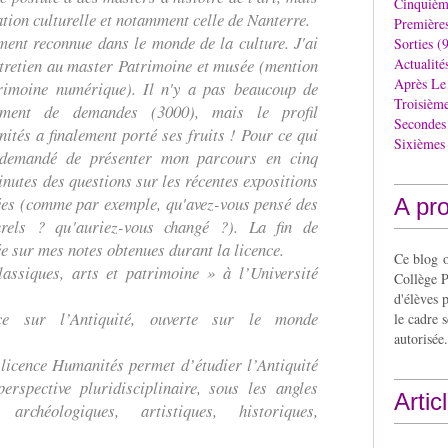
Cinquièm
tion culturelle et notamment celle de Nanterre.
Première
ment reconnue dans le monde de la culture. J'ai
Sorties
(9
ntretien au master Patrimoine et musée (mention
Actualité
Après Le
trimoine numérique). Il n'y a pas beaucoup de
Troisièm
ment de demandes (3000), mais le profil
Secondes
ités a finalement porté ses fruits ! Pour ce qui
Sixièmes
a demandé de présenter mon parcours en cinq
inutes des questions sur les récentes expositions
sées (comme par exemple, qu'avez-vous pensé des
A pr
urels ? qu'auriez-vous changé ?). La fin de
tée sur mes notes obtenues durant la licence.
Ce blog o
ssiques, arts et patrimoine » à l’Université
Collège P
d'élèves 
nce sur l’Antiquité, ouverte sur le monde
le cadre s
autorisée.
licence Humanités permet d’étudier l’Antiquité
erspective pluridisciplinaire, sous les angles
Artic
s, archéologiques, artistiques, historiques,