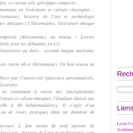
es, ce cursus très spécifique comporte :
ntaux en littérature et culture classiques :
h/semaine), histoire de l’art et archéologie
es antiques (1,5h/semaine), littérature antique
nforcée (4h/semaine), au niveau « Lettres
lérée pour les débutants en L1)
entaires au choix : seconde langue ancienne,
cée (entre 4h et 6h/semaine). Un bon niveau de
Rech
erts par l’université (parcours personnalisés,
isation).
 en continuant à suivre des enseignements
rature et culture antiques, l'étudiant choisit une
n (6h à 8h hebdomadaires). Il s’agit d’un
Lien
e, ou de cours pratiques dans un domaine de
Lycée-Col
arcours 2, pas moins de neuf options de
Académie 
classiques, histoire de l’art et archéologie) sont