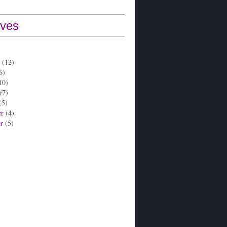
ives
(12)
6)
10)
(7)
(5)
er
(4)
er
(5)