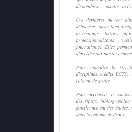
disponibles : consultez la lis
Ces dernières ouvrent ain
débouchés, aussi bien discipl
archéologie, lettres, phi
professionnalisants (mét
journalisme). Elles permett
d'accéder aux masters corre
Pour connaître la struct
disciplines, crédits ECTS),
colonne de droite.
Pour découvrir le contenu
descriptifs, bibliographies
fonctionnement des études, 
dans la colonne de droite.