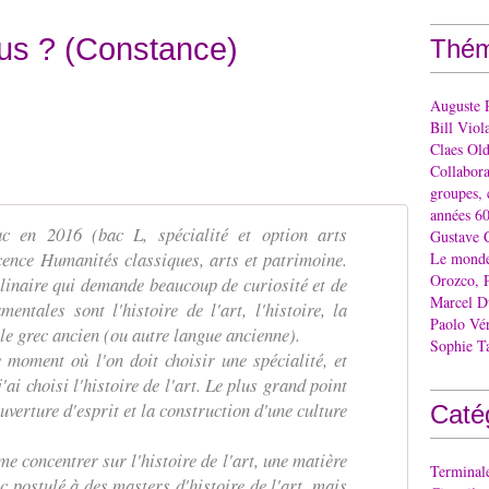
us ? (Constance)
Thém
Auguste 
Bill Viol
Claes Ol
Collaborat
groupes, 
années 60
 en 2016 (bac L, spécialité et option arts
Gustave 
licence Humanités classiques, arts et patrimoine.
Le monde 
Orozco, 
plinaire qui demande beaucoup de curiosité et de
Marcel 
entales sont l'histoire de l'art, l'histoire, la
Paolo Vé
t le grec ancien (ou autre langue ancienne).
Sophie T
 moment où l'on doit choisir une spécialité, et
'ai choisi l'histoire de l'art. Le plus grand point
ouverture d'esprit et la construction d'une culture
Caté
me concentrer sur l'histoire de l'art, une matière
Terminal
c postulé à des masters d'histoire de l'art, mais