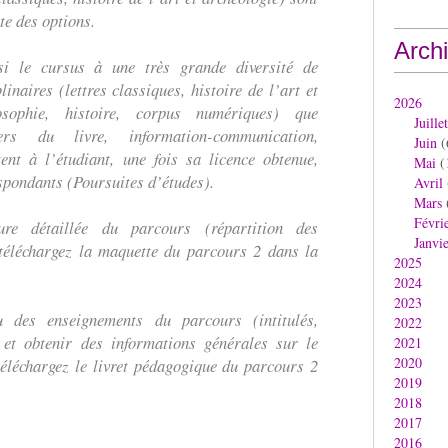
te des options.
Arch
si le cursus à une très grande diversité de
inaires (lettres classiques, histoire de l’art et
2026
losophie, histoire, corpus numériques) que
Juillet
iers du livre, information-communication,
Juin
(
ent à l’étudiant, une fois sa licence obtenue,
Mai
(
spondants (Poursuites d’études).
Avril
Mars
Févri
ure détaillée du parcours (répartition des
Janvi
 téléchargez la maquette du parcours 2 dans la
2025
2024
2023
 des enseignements du parcours (intitulés,
2022
) et obtenir des informations générales sur le
2021
2020
téléchargez le livret pédagogique du parcours 2
2019
2018
2017
2016