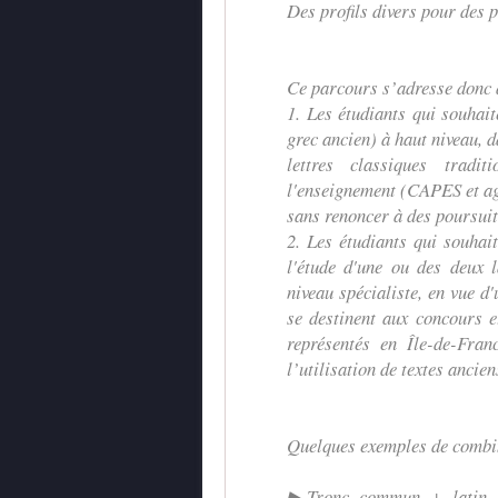
Des profils divers pour des 
Ce parcours s’adresse donc à
1. Les étudiants qui souhait
grec ancien) à haut niveau, d
lettres classiques tradit
l'enseignement (CAPES et agr
sans renoncer à des poursuite
2. Les étudiants qui souhai
l'étude d'une ou des deux 
niveau spécialiste, en vue d
se destinent aux concours e
représentés en Île-de-Fran
l’utilisation de textes ancie
Quelques exemples de combi
▶Tronc commun + latin +