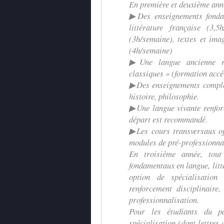
En première et deuxième anné
▶Des enseignements fondame
littérature française (3,5
(3h/semaine), textes et imag
(4h/semaine)
▶Une langue ancienne re
classiques » (formation accé
▶Des enseignements complém
histoire, philosophie.
▶Une langue vivante renfor
départ est recommandé.
▶Les cours transversaux off
modules de pré-professionnal
En troisième année, tout
fondamentaux en langue, litté
option de spécialisatio
renforcement disciplinair
professionnalisation.
Pour les étudiants du p
spécialisation (dont lettres 