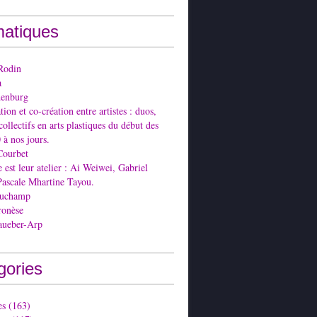
atiques
Rodin
a
denburg
ion et co-création entre artistes : duos,
collectifs en arts plastiques du début des
 à nos jours.
Courbet
est leur atelier : Ai Weiwei, Gabriel
Pascale Mhartine Tayou.
Duchamp
ronèse
aueber-Arp
gories
es
(163)