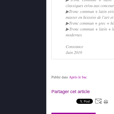
classiques et/ou aux concou
▶Tronc commun + latin et/ou 
master en histoire de l'art e
▶Tronc commun + grec + hist
▶Tronc commun + latin + let
modernes
Constance
Juin 2019
Publié dans
Après le bac
Partager cet article