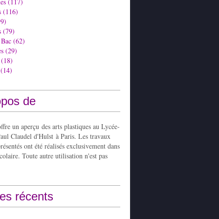
es
(117)
s
(116)
9)
s
(79)
 Bac
(62)
es
(29)
(18)
(14)
opos de
ffre un aperçu des arts plastiques au Lycée-
aul Claudel d'Hulst à Paris. Les travaux
présentés ont été réalisés exclusivement dans
colaire. Toute autre utilisation n'est pas
les récents