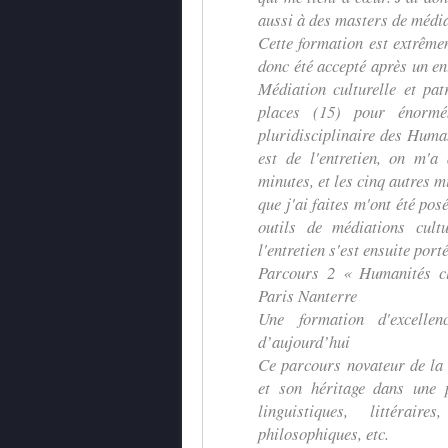
aussi à des masters de média
Cette formation est extrême
donc été accepté après un e
Médiation culturelle et pa
places (15) pour énormé
pluridisciplinaire des Human
est de l'entretien, on m'
minutes, et les cinq autres m
que j'ai faites m'ont été po
outils de médiations cult
l'entretien s'est ensuite por
Parcours 2 « Humanités cla
Paris Nanterre
Une formation d'excelle
d’aujourd’hui
Ce parcours novateur de la 
et son héritage dans une p
linguistiques, littéraire
philosophiques, etc.