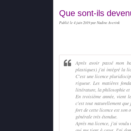
Que sont-ils deven
Publié le
4 juin 2019
par Nadine Averink
Après avoir passé mon bac
plastiques) j'ai intégré la 
C'est une licence pluridisci
rigueur. Les matières fondam
littérature, la philosophie e
En troisième année, vient le
c'est tout naturellement que j
fort de cette licence est son 
générale très étendue.
Après ma licence, j'ai voulu 
qui me tient à cœur. J'ai don