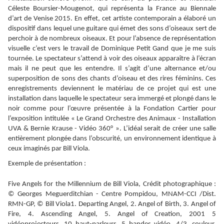
Céleste Boursier-Mougenot, qui représenta la France au Biennale
d’art de Venise 2015. En effet, cet artiste contemporain a élaboré un
dispositif dans lequel une guitare qui émet des sons d’oiseaux sert de
perchoir à de nombreux oiseaux. Et pour l’absence de représentation
visuelle c’est vers le travail de Dominique Petit Gand que je me suis
tournée. Le spectateur s’attend à voir des oiseaux apparaître à l’écran
mais il ne peut que les entendre. Il s’agit d’une alternance et/ou
superposition de sons des chants d’oiseau et des rires féminins. Ces
enregistrements deviennent le matériau de ce projet qui est une
installation dans laquelle le spectateur sera immergé et plongé dans le
noir comme pour l’œuvre présentée à la Fondation Cartier pour
l’exposition intitulée « Le Grand Orchestre des Animaux - Installation
UVA & Bernie Krause - Vidéo 360° ». L’idéal serait de créer une salle
entièrement plongée dans l’obscurité, un environnement identique à
ceux imaginés par Bill Viola.
Exemple de présentation :
Five Angels for the Millennium de Bill Viola, Crédit photographique :
© Georges Meguerditchian - Centre Pompidou, MNAM-CCI /Dist.
RMN-GP, © Bill Viola1. Departing Angel, 2. Angel of Birth, 3. Angel of
Fire, 4. Ascending Angel, 5. Angel of Creation, 2001 5