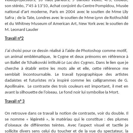
vidéoprojecteurs, 10 haut-parleurs, 5 bandes vidéo, 4/3, couleur,
son stéréo, 7'45 à 13'10, Achat conjoint du Centre Pompidou, Musée
national d'art moderne, Paris en 2004 avec le soutien de Mme Lily
Safra ; de la Tate, Londres avec le soutien de Mme Lynn de Rothschild
et du Whitney Museum of American Art, New York avec le soutien de
M. Leonard Lauder
Travail n°2
J’ai choisi pour ce dessin réalisé à l’aide de Photoshop comme motif,
un animal emblématique, le Cygne et deux prénoms en référence à
un Ballet de Tchaïkovski intitulé
Le Lac des Cygnes
. Dans le lien que je
cherche à établir entre les mots aile et elle, cette référence me
semblait incontournable. Le travail typographique des artistes
dadaïstes et futuristes m’a inspiré comme les calligrammes de G.
Apollinaire. Le contraste des trois couleurs est important, il met en
avant la silhouette de l’oiseau. Le fond noir lui symbolise la Mort.
Travail n° 3
On retrouve dans ce travail la notion de contraste, voir du double. Il
se nomme « légèreté », le matériau qui le constitue : des plumes
d’oiseaux de différentes teintes. Avec l’aspect visuel et tactile je
sollicite divers sens celui du toucher et de la vue du spectateur, la