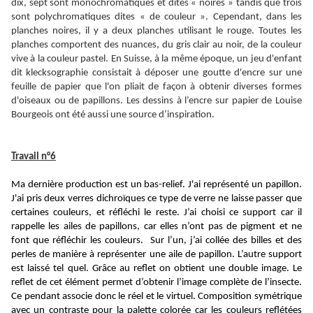
dix, sept sont monochromatiques et dites « noires » tandis que trois
sont polychromatiques dites « de couleur ». Cependant, dans les
planches noires, il y a deux planches utilisant le rouge. Toutes les
planches comportent des nuances, du gris clair au noir, de la couleur
vive à la couleur pastel. En Suisse, à la même époque, un jeu d'enfant
dit klecksographie consistait à déposer une goutte d'encre sur une
feuille de papier que l'on pliait de façon à obtenir diverses formes
d'oiseaux ou de papillons. Les dessins à l’encre sur papier de Louise
Bourgeois ont été aussi une source d’inspiration.
Travail n°6
Ma dernière production est un bas-relief. J'ai représenté un papillon.
J'ai pris deux verres dichroïques ce type de verre ne laisse passer que
certaines couleurs, et réfléchi le reste. J’ai choisi ce support car il
rappelle les ailes de papillons, car elles n’ont pas de pigment et ne
font que réfléchir les couleurs. Sur l’un, j’ai collée des billes et des
perles de manière à représenter une aile de papillon. L’autre support
est laissé tel quel. Grâce au reflet on obtient une double image. Le
reflet de cet élément permet d’obtenir l’image complète de l’insecte.
Ce pendant associe donc le réel et le virtuel. Composition symétrique
avec un contraste pour la palette colorée car les couleurs reflétées