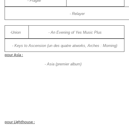
- Fragile
- Relayer
-Union
- An Evening of Yes Music Plus
- Keys to Ascension (un des quatre atworks, Arches : Morning)
pour Asia :
- Asia (premier album)
pour Lighthouse :