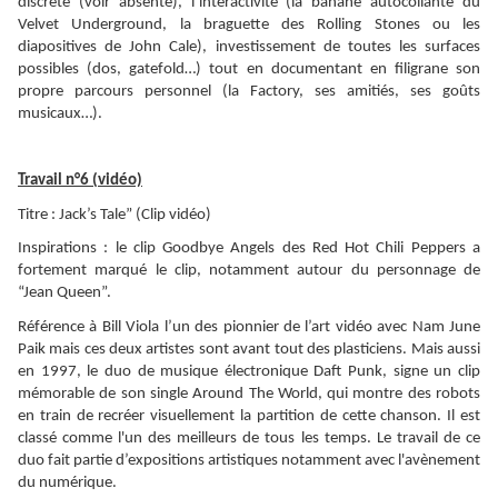
discrète (voir absente), l’interactivité (la banane autocollante du
Velvet Underground, la braguette des Rolling Stones ou les
diapositives de John Cale), investissement de toutes les surfaces
possibles (dos, gatefold…) tout en documentant en filigrane son
propre parcours personnel (la Factory, ses amitiés, ses goûts
musicaux…).
Travail n°6 (vidéo)
Titre : Jack’s Tale” (Clip vidéo)
Inspirations : le clip Goodbye Angels des Red Hot Chili Peppers a
fortement marqué le clip, notamment autour du personnage de
“Jean Queen”.
Référence à Bill Viola l’un des pionnier de l’art vidéo avec Nam June
Paik mais ces deux artistes sont avant tout des plasticiens. Mais aussi
en 1997, le duo de musique électronique Daft Punk, signe un clip
mémorable de son single Around The World, qui montre des robots
en train de recréer visuellement la partition de cette chanson. Il est
classé comme l'un des meilleurs de tous les temps. Le travail de ce
duo fait partie d’expositions artistiques notamment avec l'avènement
du numérique.