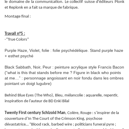
le domaine de la communication. Le collectif suisse d'éditeurs Plonk
et Replonk en a fait sa marque de fabrique.
Montage final :
Travail n°5 :
-”True Colors”
Purple Haze, Violet, folie : folie psychédélique. Stand purple haze
+ esthet psyché
Black Sabbath, Noir, Peur : peinture acrylique style Francis Bacon
(“what is this that stands before me ? Figure in black who points
at me…” : personnage angoissant en noir fondu dans les ombres
pointant un doigt lugubre)
Behind Blue Eyes (The Who), Bleu, mélancolie : aquarelle, repentir,
inspiration de l’auteur de BD Enki Bilal
Twenty First century Schizoid Man
, Colère, Rouge : s’inspirer de la
couverture d’In The Court of the Crimson King, psychose
dévastatrice… “Blood rack, barbed wire ; politicians funeral pyre ;