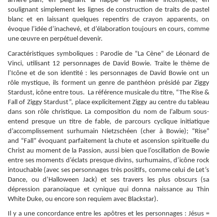
arrière-plan, en peignant la nappe de manière incomplète, en
soulignant simplement les lignes de construction de traits de pastel
blanc et en laissant quelques repentirs de crayon apparents, on
évoque l’idée d’inachevé, et d’élaboration toujours en cours, comme
une œuvre en perpétuel devenir.
Caractéristiques symboliques : Parodie de “La Cène” de Léonard de
Vinci, utilisant 12 personnages de David Bowie. Traite le thème de
l’Icône et de son identité : les personnages de David Bowie ont un
rôle mystique, ils forment un genre de panthéon présidé par Ziggy
Stardust, icône entre tous. La référence musicale du titre, “The Rise &
Fall of Ziggy Stardust”, place explicitement Ziggy au centre du tableau
dans son rôle christique. La composition du nom de l’album sous-
entend presque un titre de fable, de parcours cyclique initiatique
d’accomplissement surhumain Nietzschéen (cher à Bowie); “Rise”
and “Fall” évoquant parfaitement la chute et ascension spirituelle du
Christ au moment de la Passion, aussi bien que l’oscillation de Bowie
entre ses moments d’éclats presque divins, surhumains, d’icône rock
intouchable (avec ses personnages très positifs, comme celui de Let’s
Dance, ou d’Halloween Jack) et ses travers les plus obscurs (sa
dépression paranoïaque et cynique qui donna naissance au Thin
White Duke, ou encore son requiem avec Blackstar).
Il y a une concordance entre les apôtres et les personnages : Jésus =