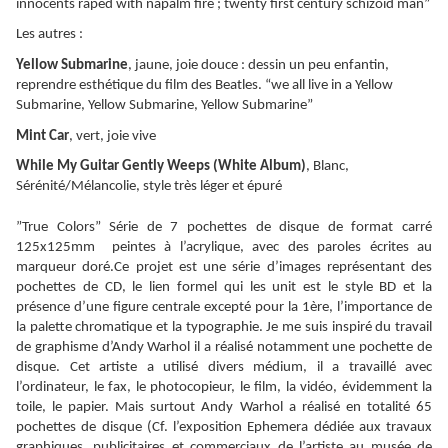
innocents raped with napalm fire ; twenty first century schizoid man”
Les autres :
Yellow Submarine
, jaune, joie douce : dessin un peu enfantin,
reprendre esthétique du film des Beatles. “we all live in a Yellow
Submarine, Yellow Submarine, Yellow Submarine”
Mint Car
, vert, joie vive
While My Guitar Gently Weeps (White Album)
, Blanc,
Sérénité/Mélancolie, style très léger et épuré
”True Colors” Série de 7 pochettes de disque de format carré
125x125mm peintes à l’acrylique, avec des paroles écrites au
marqueur doré.Ce projet est une série d’images représentant des
pochettes de CD, le lien formel qui les unit est le style BD et la
présence d’une figure centrale excepté pour la 1ère, l’importance de
la palette chromatique et la typographie. Je me suis inspiré du travail
de graphisme d’Andy Warhol il a réalisé notamment une pochette de
disque. Cet artiste a utilisé divers médium, il a travaillé avec
l’ordinateur, le fax, le photocopieur, le film, la vidéo, évidemment la
toile, le papier. Mais surtout Andy Warhol a réalisé en totalité 65
pochettes de disque (Cf. l’exposition Ephemera dédiée aux travaux
graphiques, publicitaires et commerciaux de l’artiste au musée de