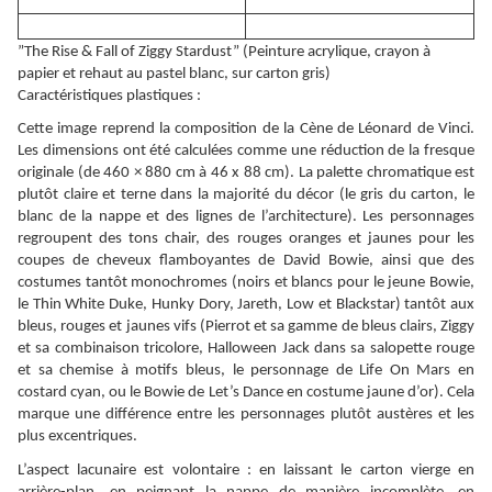
”The Rise & Fall of Ziggy Stardust” (Peinture acrylique, crayon à
papier et rehaut au pastel blanc, sur carton gris)
Caractéristiques plastiques :
Cette image reprend la composition de la Cène de Léonard de Vinci.
Les dimensions ont été calculées comme une réduction de la fresque
originale (de 460 × 880 cm à 46 x 88 cm). La palette chromatique est
plutôt claire et terne dans la majorité du décor (le gris du carton, le
blanc de la nappe et des lignes de l’architecture). Les personnages
regroupent des tons chair, des rouges oranges et jaunes pour les
coupes de cheveux flamboyantes de David Bowie, ainsi que des
costumes tantôt monochromes (noirs et blancs pour le jeune Bowie,
le Thin White Duke, Hunky Dory, Jareth, Low et Blackstar) tantôt aux
bleus, rouges et jaunes vifs (Pierrot et sa gamme de bleus clairs, Ziggy
et sa combinaison tricolore, Halloween Jack dans sa salopette rouge
et sa chemise à motifs bleus, le personnage de Life On Mars en
costard cyan, ou le Bowie de Let’s Dance en costume jaune d’or). Cela
marque une différence entre les personnages plutôt austères et les
plus excentriques.
L’aspect lacunaire est volontaire : en laissant le carton vierge en