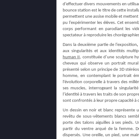
d’effectuer divers mouvements en utilisan
bounce station est le titre de cette insta
permettent une assise mobile et mettent
pu l’expérimenter les élèves. Cet ensemb
corps performant en parodiant les vidé
spectateur à reproduire les chorégraphie
Dans la deuxième partie de l’exposition
aux singularités et aux identités multi
human II
, constituée d’une sculpture hyp
cheveux qui observe un portrait mural 
présenté selon un principe de 3D stéréos
homme, en contemplant le portrait éma
l'évolution corporelle à travers des mill
ses muscles, interrogeant la singulari
l’identité à travers les traits de son propr
sont confrontés à leur propre capacité à 
Un dessin en noir et blanc représente
revêtu de sous-vêtements blancs semble
porte des talons aiguilles à ses pieds. 
partir du ventre arqué de la femme. De
dispersés. Une oreille, un pied, une main