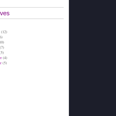
ives
(12)
6)
10)
(7)
(5)
er
(4)
er
(5)