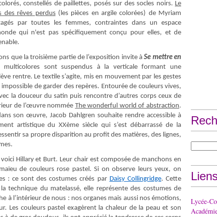
olorés, constellés de paillettes, posés sur des socles noirs.
Le
s des rêves perdus
(les pièces en argile colorées) de Myriam
tagés par toutes les femmes, contraintes dans un espace
onde qui n'est pas spécifiquement conçu pour elles, et de
enable.
ions que la troisième partie de l’exposition invite
à
Se mettre en
multicolores sont suspendus à la verticale formant une
lève rentre. Le textile s’agite, mis en mouvement par les gestes
ur, impossible de garder des repères. Entourée de couleurs vives,
avec la douceur du satin puis rencontre d’autres corps ceux de
térieur de l’œuvre nommée
The wonderful world of abstraction
.
dans son œuvre, Jacob Dahlgren souhaite rendre accessible à
Rech
ment artistique du XXème siècle qui s’est débarrassé de la
ssentir sa propre disparition au profit des matières, des lignes,
êmes.
: voici Hillary et Burt. Leur chair est composée de manchons en
maïeu de couleurs rose pastel. Si on observe leurs yeux, on
Lien
ses : ce sont des costumes créés par
Daisy Collingridge
. Cette
c la technique du matelassé, elle représente des costumes de
ache à l’intérieur de nous : nos organes mais aussi nos émotions,
Lycée-Col
r. Les couleurs pastel exagèrent la chaleur de la peau et son
Académie 