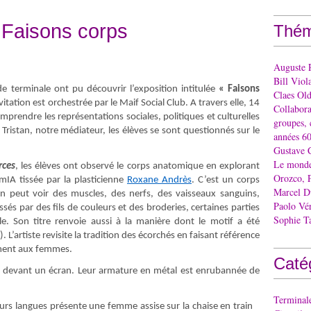
 Faisons corps
Thém
Auguste 
Bill Viol
e terminale ont pu découvrir l’exposition intitulée
« Faisons
Claes Ol
tation est orchestrée par le Maif Social Club. A travers elle, 14
Collaborat
mprendre les représentations sociales, politiques et culturelles
groupes, 
Tristan, notre médiateur, les élèves se sont questionnés sur le
années 60
Gustave 
Le monde 
rces
, les élèves ont observé le corps anatomique en
explorant
Orozco, 
mIA tissée par la plasticienne
Roxane Andrès
. C’est un corps
Marcel 
On peut voir des muscles, des nerfs, des vaisseaux sanguins,
Paolo Vé
ssés par des fils de couleurs et des broderies, certaines parties
Sophie T
e. Son titre renvoie aussi à la manière dont le motif a été
IA). L’artiste revisite la tradition des écorchés en faisant référence
ement aux femmes.
Caté
e, devant un écran. Leur armature en métal est enrubannée de
Terminal
eurs langues présente une femme assise sur la chaise en train