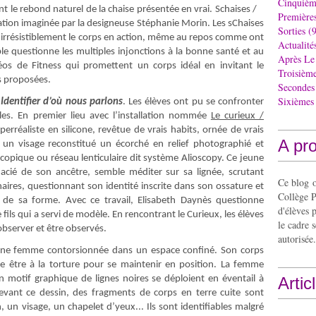
Cinquièm
t le rebond naturel de la chaise présentée en vrai. Schaises /
Première
llation imaginée par la designeuse Stéphanie Morin. Les sChaises
Sorties
(9
 irrésistiblement le corps en action, même au repos comme ont
Actualité
le questionne les multiples injonctions à la bonne santé et au
Après Le
os de Fitness qui promettent un corps idéal en invitant le
Troisièm
s proposées.
Secondes
Sixièmes
,
Identifier d’où nous parlons
. Les élèves ont pu se confronter
ples. En premier lieu avec l’installation nommée
Le curieux /
erréaliste en silicone, revêtue de vrais habits, ornée de vrais
A pr
un visage reconstitué un écorché en relief photographié et
copique ou réseau lenticulaire dit système Alioscopy. Ce jeune
cié de son ancêtre, semble méditer sur sa lignée, scrutant
Ce blog o
énaires, questionnant son identité inscrite dans son ossature et
Collège P
té de sa forme. Avec ce travail, Elisabeth Daynès questionne
d'élèves 
e fils qui a servi de modèle. En rencontrant le Curieux, les élèves
le cadre s
observer et être observés.
autorisée.
 une femme contorsionnée dans un espace confiné. Son corps
 être à la torture pour se maintenir en position. La femme
Un motif graphique de lignes noires se déploient en éventail à
Artic
vant ce dessin, des fragments de corps en terre cuite sont
, un visage, un chapelet d’yeux... Ils sont identifiables malgré