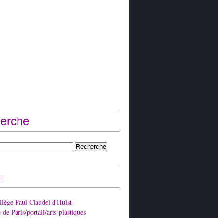
erche
s
lège Paul Claudel d'Hulst
de Paris/portail/arts-plastiques