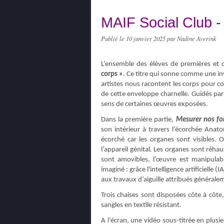
MAIF Social Club -
Publié le
10 janvier 2025
par Nadine Averink
L’ensemble des élèves de premières et d
corps »
. Ce titre qui sonne comme une invi
artistes nous racontent les corps pour co
de cette enveloppe charnelle. Guidés par 
sens de certaines œuvres exposées.
Dans la première partie,
Mesurer nos fo
son intérieur à travers l’écorchée Anato
écorché car les organes sont visibles. 
l’appareil génital. Les organes sont réhau
sont amovibles, l’œuvre est manipulabl
imaginé : grâce l'intelligence artificielle (
aux travaux d’aiguille attribués général
Trois chaises sont disposées côte à côt
sangles en textile résistant.
A l’écran, une vidéo sous-titrée en plusi