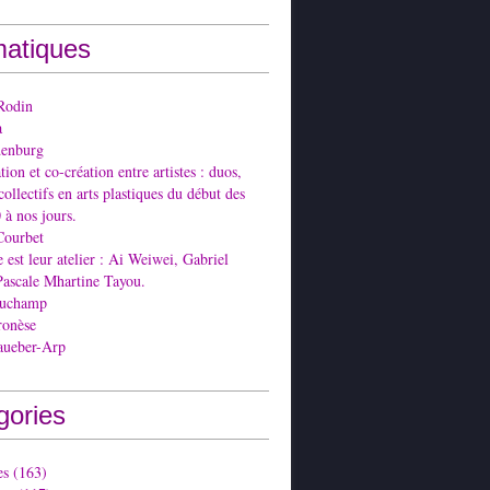
atiques
Rodin
a
denburg
ion et co-création entre artistes : duos,
collectifs en arts plastiques du début des
 à nos jours.
Courbet
est leur atelier : Ai Weiwei, Gabriel
Pascale Mhartine Tayou.
Duchamp
ronèse
aueber-Arp
gories
es
(163)