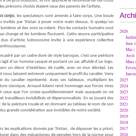
és à de gros doudous, ils ont apprécié la tendresse de ces corps
les prénoms choisis étaient ceux des parents de l’artiste.
Arch
os corps
, les spectateurs sont amenés à faire corps. Une boule
s invités par Tristan à poser notre main dessus. Si quelqu’un
lumières et des sons se créent. Plus les contacts humains sont
2026
e change et les lumières fluctuent. Cette œuvre participative
Juillet
 duo d’artiste Scénocosme invite à une expérience collective
Juin
(
c enthousiasme.
Mai
(
Avril
ncadré par un cadre doré de style baroque, c’est une peinture
Mars
l s’agit d’un homme casqué et portant un sac affublé d’un logo.
Févri
 dans un décor d’extérieur, de ruelle, avec un mur décrépi. Les
Janvi
 nous laissent entrevoir uniquement le profil du cavalier. Vany
2025
le du cavalier représenté. Avec ses tableaux, multipliant les
2024
 peinture classique, Arnaud Adami rend hommage aux forces vives
2023
s et ceux que l’on croise quotidiennement mais auxquels on ne
2022
et travailleurs invisibilisés et dépersonnalisés. En se jouant des
2021
nt de la peinture royale et en donnant au tableau le nom de son
2020
us grande considération aux invisibles de notre société.
2019
2018
2017
ers les explications donnés par Tristan, de dépasser les a priori,
2016
enturer dans des mécanismes de pensées hors de la norme pour