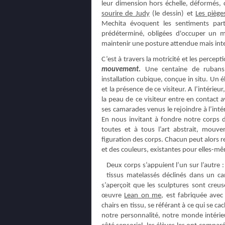
leur dimension hors échelle, déformés, c
sourire de Judy
(le dessin) et
Les piège
Mechita évoquent les sentiments par
prédéterminé, obligées d'occuper un m
maintenir une posture attendue mais int
C’est à travers la motricité et les percept
mouvement
.
Une centaine de rubans 
installation cubique, conçue in situ. Un é
et la présence de ce visiteur. A l’intérie
la peau de ce visiteur entre en contact 
ses camarades venus le rejoindre à l’in
En nous invitant à fondre notre corps 
toutes et à tous l’art abstrait, mouve
figuration des corps. Chacun peut alors re
et des couleurs, existantes pour elles-m
Deux corps s’appuient l’un sur l’autre 
tissus matelassés déclinés dans un ca
s’aperçoit que les sculptures sont creu
œuvre
Lean on me
, est fabriquée ave
chairs en tissu, se référant à ce qui se c
notre personnalité, notre monde intérieu