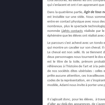
côté sensoriel, les élèves les ont compar
qui s’enlacent et ont ri en apprenant que 
Dans la quatrième partie,
Agir de tous n
est installée sur une stèle. Nous somme
entre en contact physique avec nous des 
nombreux, plus le spectacle technologiqu
nommée
Lights contacts
réalisée par le
éphémère que les élèves ont réalisé ave
Le parcours s’est achevé avec un tondo e
qui montre un cavalier sur son cheval. I
Le cheval est non sellé. Ils se tiennent
deux personnages nous tournent le dos et
est le titre de la toile, prénom probab
références à l’histoire de l’art et à la
de nos sociétés dites ubérisées : celle
prête aucune attention, ces travailleuses 
codes de la représentation, en s’inspira
modèle, Adami nous invite à porter une pl
Il s’agissait donc, pour les élèves, à trav
d’aller au-delà des apparences, de s’av