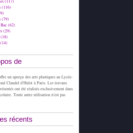
es
(117)
s
(116)
9)
s
(79)
 Bac
(62)
es
(29)
(18)
(14)
opos de
ffre un aperçu des arts plastiques au Lycée-
aul Claudel d'Hulst à Paris. Les travaux
présentés ont été réalisés exclusivement dans
colaire. Toute autre utilisation n'est pas
les récents