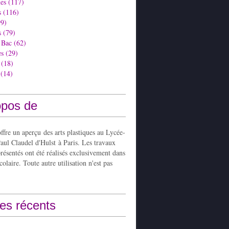
es
(117)
s
(116)
9)
s
(79)
 Bac
(62)
es
(29)
(18)
(14)
opos de
ffre un aperçu des arts plastiques au Lycée-
aul Claudel d'Hulst à Paris. Les travaux
présentés ont été réalisés exclusivement dans
colaire. Toute autre utilisation n'est pas
les récents