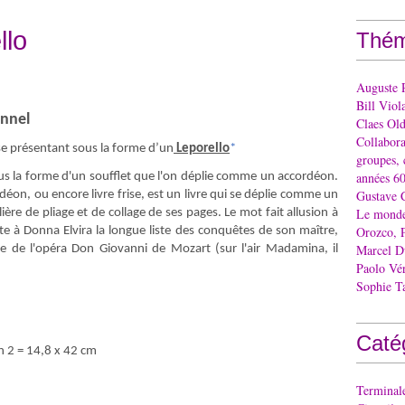
llo
Thém
Auguste 
Bill Viol
nnel
Claes Ol
Collaborat
se présentant sous la forme d’un
Leporello
*
groupes, 
années 60
us la forme d'un soufflet que l'on déplie comme un accordéon.
Gustave 
déon, ou encore livre frise, est un livre qui se déplie comme un
Le monde 
ère de pliage et de collage de ses pages. Le mot fait allusion à
Orozco, 
te à Donna Elvira la longue liste des conquêtes de son maître,
Marcel 
te de l'opéra Don Giovanni de Mozart (sur l'air Madamina, il
Paolo Vé
Sophie T
Caté
 2 = 14,8 x 42 cm
Terminal