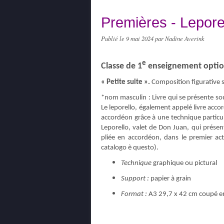
Premières - Lepore
Publié le
9 mai 2024
par Nadine Averink
e
Classe de 1
enseignement optio
« Petite suite ».
Composition figurative 
*nom masculin : Livre qui se présente so
Le leporello, également appelé livre accor
accordéon grâce à une technique particuli
Leporello, valet de Don Juan, qui présen
pliée en accordéon, dans le premier ac
catalogo è questo).
Technique
graphique ou pictural
Support :
papier à grain
Format :
A3 29,7 x 42 cm coupé en