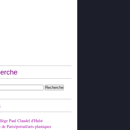
erche
s
lège Paul Claudel d'Hulst
de Paris/portail/arts-plastiques