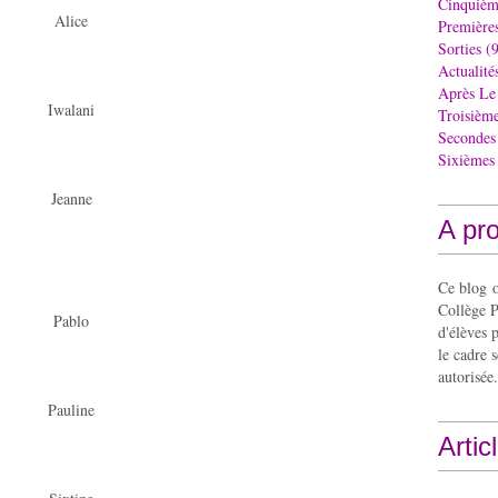
Cinquièm
Alice
Première
Sorties
(9
Actualité
Après Le
Iwalani
Troisièm
Secondes
Sixièmes
Jeanne
A pr
Ce blog o
Collège P
Pablo
d'élèves 
le cadre s
autorisée.
Pauline
Artic