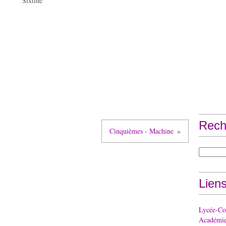
Sixtine
Rech
Cinquièmes - Machine
Lien
Lycée-Col
Académie 