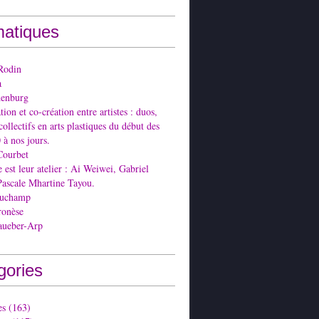
atiques
Rodin
a
denburg
ion et co-création entre artistes : duos,
collectifs en arts plastiques du début des
 à nos jours.
Courbet
est leur atelier : Ai Weiwei, Gabriel
Pascale Mhartine Tayou.
Duchamp
ronèse
aueber-Arp
gories
es
(163)