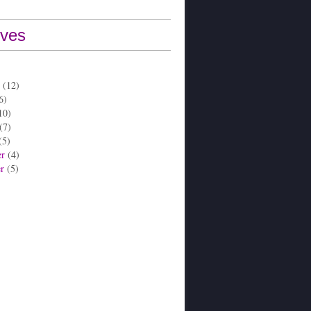
ives
(12)
6)
10)
(7)
(5)
er
(4)
er
(5)