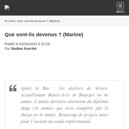
MENU
Accueil
» Que sont-ils devenus ? (Marine)
Que sont-ils devenus ? (Marine)
Publié le 04/10/2015 à 11:29
Par
Nadine Averink
Après le Bac : les ateliers de Sèvres.
Actuellement Beaux-Arts de Bourges en 4e
année. L’année dernière obtention du diplôme
dnap (3e année) qui sera complété par le
dnsep en 5e année. Beaucoup de projets mais
pour l’instant au stade expérimental.