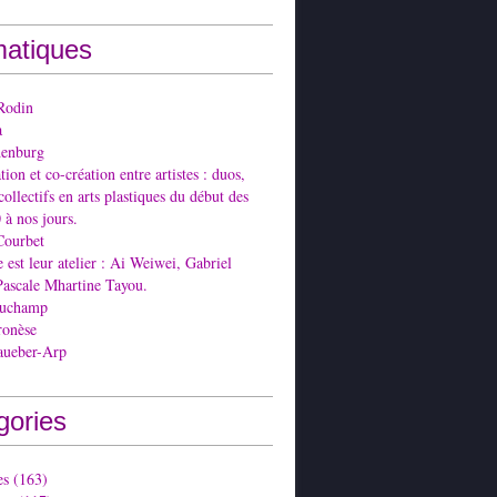
atiques
Rodin
a
denburg
ion et co-création entre artistes : duos,
collectifs en arts plastiques du début des
 à nos jours.
Courbet
est leur atelier : Ai Weiwei, Gabriel
Pascale Mhartine Tayou.
Duchamp
ronèse
aueber-Arp
gories
es
(163)