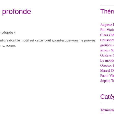
 profonde
Thém
Auguste 
Bill Viol
 profonde »
Claes Ol
Collaborat
einture dont le motif est cette forêt gigantesque vous ne pouvez
groupes, 
lanc, rouge.
années 60
Gustave 
Le monde 
Orozco, 
Marcel 
Paolo Vé
Sophie T
Caté
Terminal