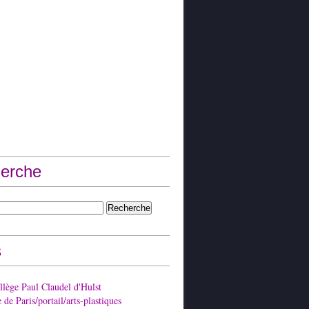
erche
s
lège Paul Claudel d'Hulst
de Paris/portail/arts-plastiques