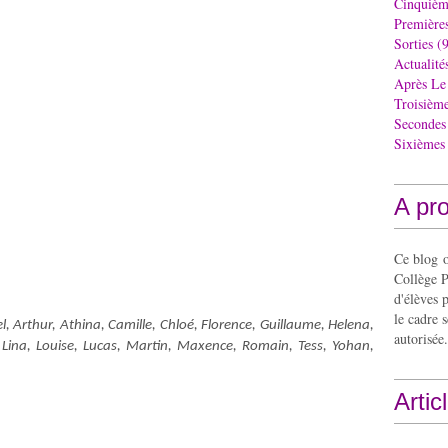
Cinquièm
Première
Sorties
(9
Actualité
Après Le
Troisièm
Secondes
Sixièmes
A pr
Ce blog o
Collège P
d'élèves 
le cadre s
l, Arthur, Athina, Camille, Chloé, Florence, Guillaume, Helena,
autorisée.
e, Lina, Louise, Lucas, Martin, Maxence, Romain, Tess, Yohan,
Artic