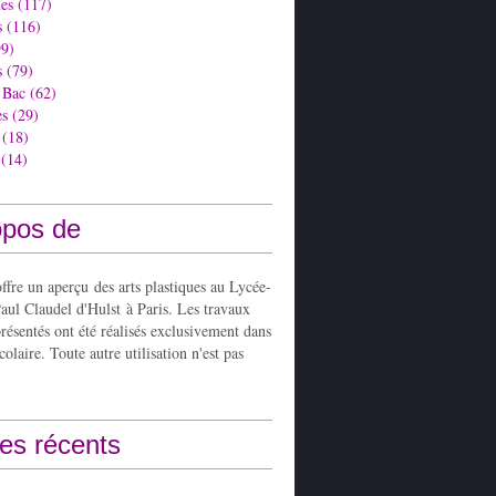
es
(117)
s
(116)
9)
s
(79)
 Bac
(62)
es
(29)
(18)
(14)
opos de
ffre un aperçu des arts plastiques au Lycée-
aul Claudel d'Hulst à Paris. Les travaux
présentés ont été réalisés exclusivement dans
colaire. Toute autre utilisation n'est pas
les récents