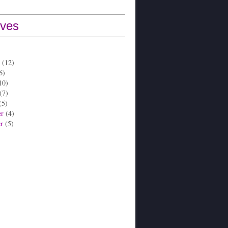
ives
(12)
6)
10)
(7)
(5)
er
(4)
er
(5)