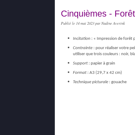
Cinquièmes - Forêt
Publié le
14 mai 2023
par Nadine Averink
Incitation
: « Impression de forêt
Contrainte
: pour réaliser votre p
utiliser que trois couleurs : noir, b
Support
: papier à grain
Format
: A3 (29,7 x 42 cm)
Technique picturale
: gouache