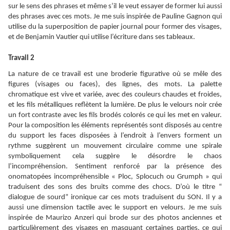
sur le sens des phrases et même s’il le veut essayer de former lui aussi
des phrases avec ces mots. Je me suis inspirée de Pauline Gagnon qui
utilise du la superposition de papier journal pour former des visages,
et de Benjamin Vautier qui utilise l’écriture dans ses tableaux.
Travail 2
La nature de ce travail est une broderie figurative où se mêle des
figures (visages ou faces), des lignes, des mots. La palette
chromatique est vive et variée, avec des couleurs chaudes et froides,
et les fils métalliques reflètent la lumière. De plus le velours noir crée
un fort contraste avec les fils brodés colorés ce qui les met en valeur.
Pour la composition les éléments représentés sont disposés au centre
du support les faces disposées à l’endroit à l’envers forment un
rythme suggèrent un mouvement circulaire comme une spirale
symboliquement cela suggère le désordre le chaos
l’incompréhension. Sentiment renforcé par la présence des
onomatopées incompréhensible « Ploc, Splocuch ou Grumph » qui
traduisent des sons des bruits comme des chocs. D’où le titre “
dialogue de sourd” ironique car ces mots traduisent du SON. Il y a
aussi une dimension tactile avec le support en velours. Je me suis
inspirée de Maurizo Anzeri qui brode sur des photos anciennes et
particulièrement des visages en masquant certaines parties, ce qui