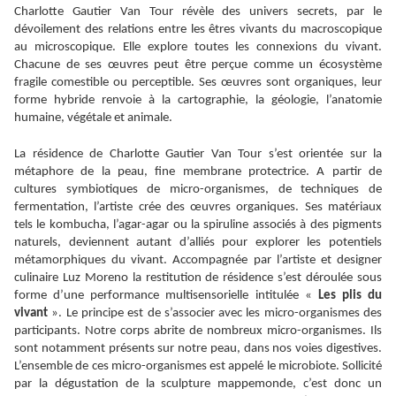
Charlotte Gautier Van Tour révèle des univers secrets, par le
dévoilement des relations entre les êtres vivants du macroscopique
au microscopique. Elle explore toutes les connexions du vivant.
Chacune de ses œuvres peut être perçue comme un écosystème
fragile comestible ou perceptible. Ses œuvres sont organiques, leur
forme hybride renvoie à la cartographie, la géologie, l’anatomie
humaine, végétale et animale.
La résidence de Charlotte Gautier Van Tour s’est orientée sur la
métaphore de la peau, fine membrane protectrice. A partir de
cultures symbiotiques de micro-organismes, de techniques de
fermentation, l’artiste crée des œuvres organiques. Ses matériaux
tels le kombucha, l’agar-agar ou la spiruline associés à des pigments
naturels, deviennent autant d’alliés pour explorer les potentiels
métamorphiques du vivant. Accompagnée par l’artiste et designer
culinaire Luz Moreno la restitution de résidence s’est déroulée sous
forme d’une performance multisensorielle intitulée «
Les plis du
vivant
». Le principe est de s’associer avec les micro-organismes des
participants. Notre corps abrite de nombreux micro-organismes. Ils
sont notamment présents sur notre peau, dans nos voies digestives.
L’ensemble de ces micro-organismes est appelé le microbiote. Sollicité
par la dégustation de la sculpture mappemonde, c’est donc un