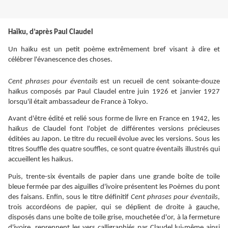
Haïku, d’après Paul Claudel
Un haïku est un petit poème extrêmement bref visant à dire et
célébrer l'évanescence des choses.
Cent phrases pour éventails
est un recueil de cent soixante-douze
haïkus composés par Paul Claudel entre juin 1926 et janvier 1927
lorsqu'il était ambassadeur de France à Tokyo.
Avant d'être édité et relié sous forme de livre en France en 1942, les
haïkus de Claudel font l'objet de différentes versions précieuses
éditées au Japon. Le titre du recueil évolue avec les versions. Sous les
titres Souffle des quatre souffles, ce sont quatre éventails illustrés qui
accueillent les haïkus.
Puis, trente-six éventails de papier dans une grande boîte de toile
bleue fermée par des aiguilles d'ivoire présentent les Poèmes du pont
des faisans. Enfin, sous le titre définitif
Cent phrases pour éventails
,
trois accordéons de papier, qui se déplient de droite à gauche,
disposés dans une boîte de toile grise, mouchetée d'or, à la fermeture
d'ivoire, reprennent les vers calligraphiés par Claudel lui-même ainsi