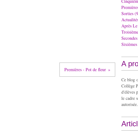
Cinquièm
Première
Sorties
(9
Actualité
Après Le
Troisièm
Secondes
Sixièmes
A pr
Premières - Pot de fleur
Ce blog o
Collège P
d'élèves 
le cadre s
autorisée.
Artic