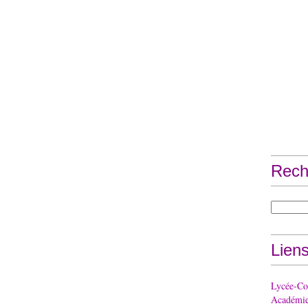
Rech
Lien
Lycée-Col
Académie 