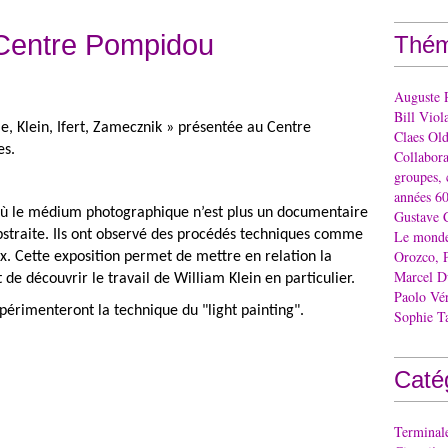
Centre Pompidou
Thém
Auguste 
Bill Viol
me, Klein, Ifert, Zamecznik » présentée au Centre
Claes Ol
es.
Collaborat
groupes, 
années 60
où le médium photographique n’est plus un documentaire
Gustave 
bstraite. Ils ont observé des procédés techniques comme
Le monde 
Orozco, 
. Cette exposition permet de mettre en relation la
Marcel 
 de découvrir le travail de William Klein en particulier.
Paolo Vé
expérimenteront la technique du "light painting".
Sophie T
Caté
Terminal