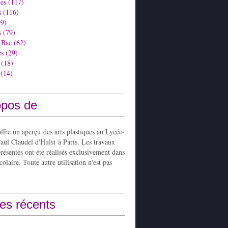
es
(117)
s
(116)
9)
s
(79)
 Bac
(62)
es
(29)
(18)
(14)
opos de
ffre un aperçu des arts plastiques au Lycée-
aul Claudel d'Hulst à Paris. Les travaux
présentés ont été réalisés exclusivement dans
colaire. Toute autre utilisation n'est pas
les récents