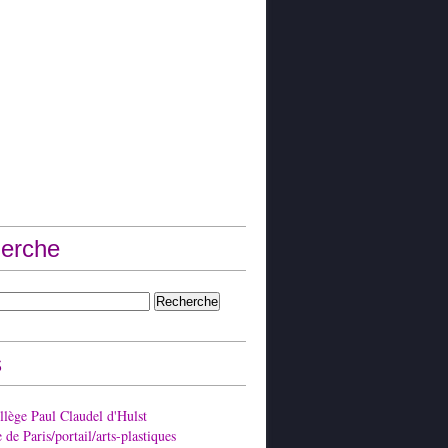
erche
s
lège Paul Claudel d'Hulst
de Paris/portail/arts-plastiques