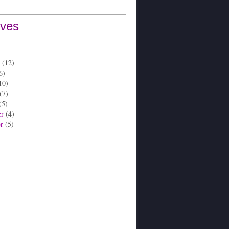
ives
(12)
6)
10)
(7)
(5)
er
(4)
er
(5)