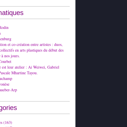
atiques
Rodin
a
denburg
ion et co-création entre artistes : duos,
collectifs en arts plastiques du début des
 à nos jours.
Courbet
est leur atelier : Ai Weiwei, Gabriel
Pascale Mhartine Tayou.
Duchamp
ronèse
aueber-Arp
gories
es
(163)