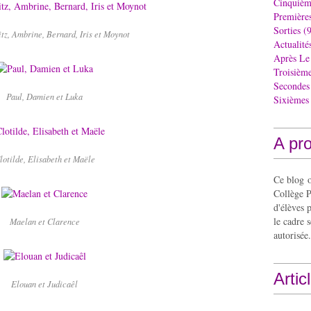
Cinquièm
Première
Sorties
(9
tz, Ambrine, Bernard, Iris et Moynot
Actualité
Après Le
Troisièm
Secondes
Paul, Damien et Luka
Sixièmes
A pr
lotilde, Elisabeth et Maële
Ce blog o
Collège P
d'élèves 
le cadre s
Maelan et Clarence
autorisée.
Artic
Elouan et Judicaêl