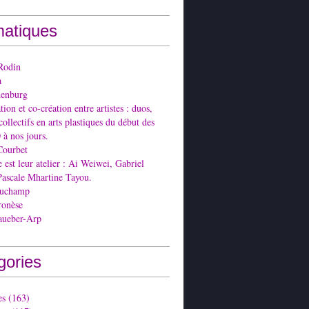
atiques
Rodin
a
denburg
ion et co-création entre artistes : duos,
collectifs en arts plastiques du début des
 à nos jours.
Courbet
est leur atelier : Ai Weiwei, Gabriel
Pascale Mhartine Tayou.
Duchamp
ronèse
aueber-Arp
gories
es
(163)