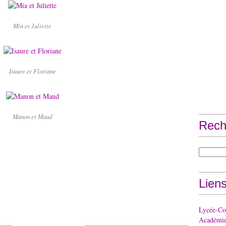
Mia et Juliette
Isaure et Floriane
Manon et Maud
Rech
Lien
Lycée-Col
Académie 