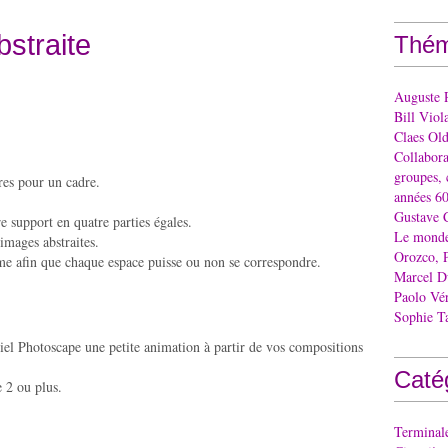
bstraite
Thém
Auguste 
Bill Viol
Claes Ol
Collaborat
groupes, 
res pour un cadre.
années 60
Gustave 
e support en quatre parties égales.
Le monde 
mages abstraites.
Orozco, 
hme afin que chaque espace puisse ou non se correspondre.
Marcel 
Paolo Vé
Sophie T
iciel Photoscape une petite animation à partir de vos compositions
Caté
e 2 ou plus.
Terminal