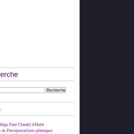
erche
s
lège Paul Claudel d'Hulst
de Paris/portail/arts-plastiques