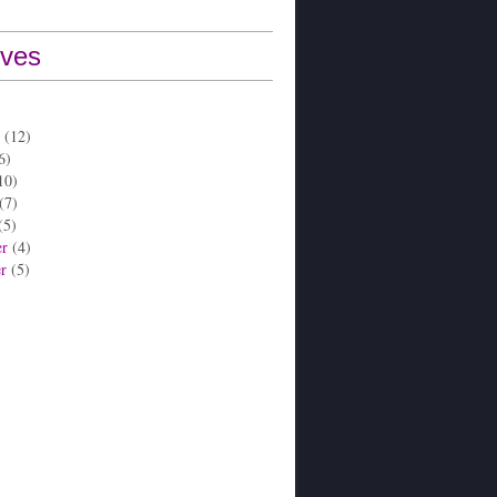
ives
(12)
6)
10)
(7)
(5)
er
(4)
er
(5)