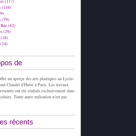
es
(117)
s
(116)
9)
s
(79)
 Bac
(62)
es
(29)
(18)
(14)
opos de
ffre un aperçu des arts plastiques au Lycée-
aul Claudel d'Hulst à Paris. Les travaux
présentés ont été réalisés exclusivement dans
colaire. Toute autre utilisation n'est pas
les récents