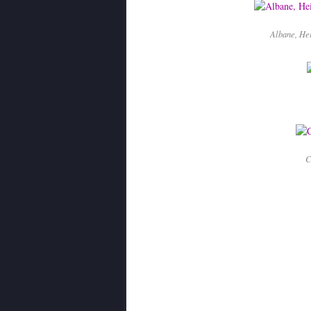
Albane, Hei
C