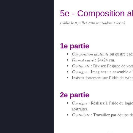
5e - Composition a
Publié le
8 juillet 2016
par Nadine Averink
1e partie
Composition abstraite
ou quatre cad
Format carré
: 24x24 cm.
Contrainte
: Divisez l’espace de votr
Consigne
: Imaginez un ensemble d’i
Insistez fortement sur l’idée de ryt
2e partie
Consigne
: Réalisez à l’aide du log
abstraites.
Contrainte
: Travaillez par équipe d