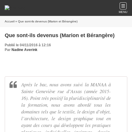
MENU
Accueil
» Que sont-ils devenus (Marion et Bérangère)
Que sont-ils devenus (Marion et Bérangère)
Publié le 04/11/2016 à 12:16
Par
Nadine Averink
Après le bac, nous avons suivi la MANAA à
Sainte Geneviève rue d’Assas (année 2015-
16). Point très positif la pluridisciplinarité de
la formation, nous avons abordé tous les
domaines tels que le textile, le design d’objet,
l’architecture, le design graphique tout en
ayant des cours qui développent les pratiques
plastiques individuelles (peinture, dessin,