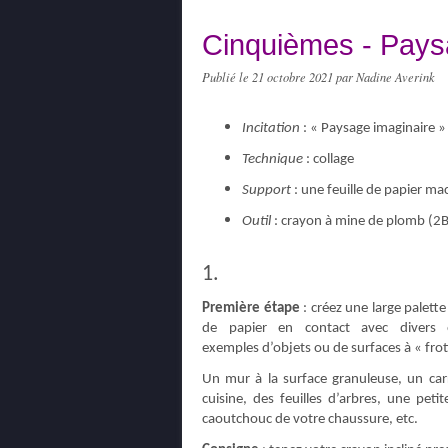
Cinquièmes - Pays
Publié le
21 octobre 2021
par Nadine Averink
Incitation
: « Paysage imaginaire »
Technique
: collage
Support
: une feuille de papier m
Outil
: crayon à mine de plomb (2B
1.
Première étape
: créez une large palette
de papier en contact avec divers o
exemples d’objets ou de surfaces à « fro
Un mur à la surface granuleuse, un ca
cuisine, des feuilles d’arbres, une pet
caoutchouc de votre chaussure, etc.