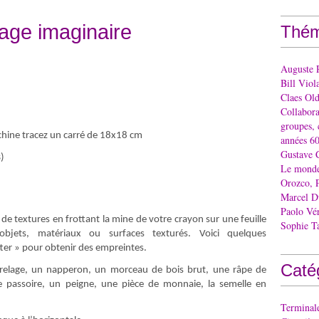
age imaginaire
Thém
Auguste 
Bill Viol
Claes Ol
Collaborat
groupes, 
achine tracez un carré de 18x18 cm
années 60
Gustave 
)
Le monde 
Orozco, 
Marcel 
Paolo Vé
 de textures en frottant la mine de votre crayon sur une feuille
Sophie T
bjets, matériaux ou surfaces texturés. Voici quelques
tter » pour obtenir des empreintes.
Caté
rrelage, un napperon, un morceau de bois brut, une râpe de
ite passoire, un peigne, une pièce de monnaie, la semelle en
Terminal