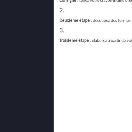
Consigne
: tenez votre crayon incliné pre
2.
Deuxième étape
: découpez des formes
3.
Troisième étape
: élaborez à partir de v