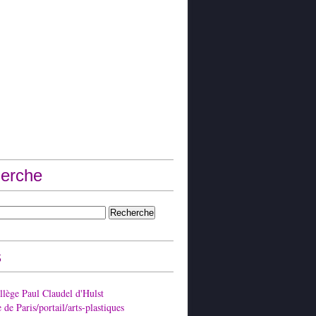
erche
s
lège Paul Claudel d'Hulst
de Paris/portail/arts-plastiques