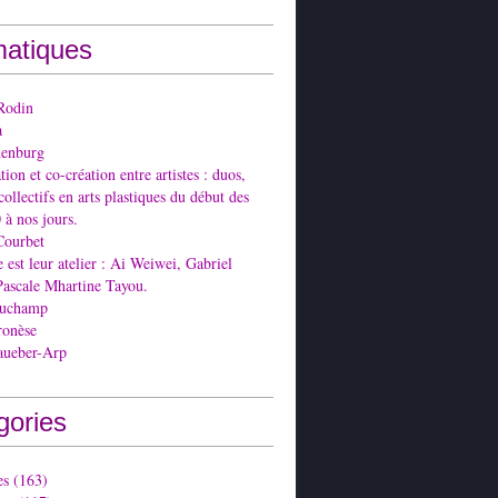
atiques
Rodin
a
denburg
ion et co-création entre artistes : duos,
collectifs en arts plastiques du début des
 à nos jours.
Courbet
est leur atelier : Ai Weiwei, Gabriel
Pascale Mhartine Tayou.
Duchamp
ronèse
aueber-Arp
gories
es
(163)