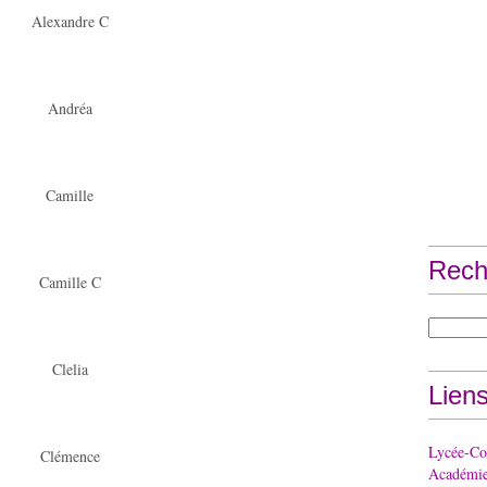
Alexandre C
Andréa
Camille
Rech
Camille C
Clelia
Lien
Lycée-Col
Clémence
Académie 