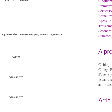
Cinquièm
sque à l’horizontale.
Première
Sorties
(9
Actualité
Après Le
Troisièm
Secondes
otre panel de formes un paysage imaginaire.
Sixièmes
A pr
Adam
Ce blog o
Collège P
d'élèves 
Alexandre
le cadre s
autorisée.
Alexandre
Artic