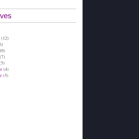
ives
(12)
6)
10)
(7)
(5)
er
(4)
er
(5)