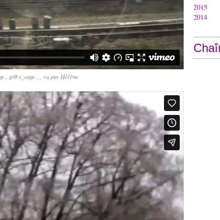
2015
2014
Chaî
ge…p@s_sage…, vu par Hélène