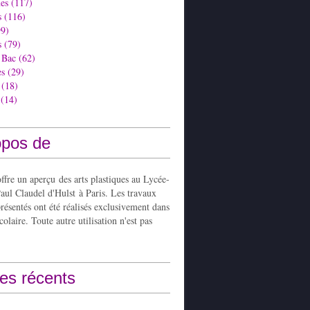
es
(117)
s
(116)
9)
s
(79)
 Bac
(62)
es
(29)
(18)
(14)
opos de
ffre un aperçu des arts plastiques au Lycée-
aul Claudel d'Hulst à Paris. Les travaux
présentés ont été réalisés exclusivement dans
colaire. Toute autre utilisation n'est pas
les récents