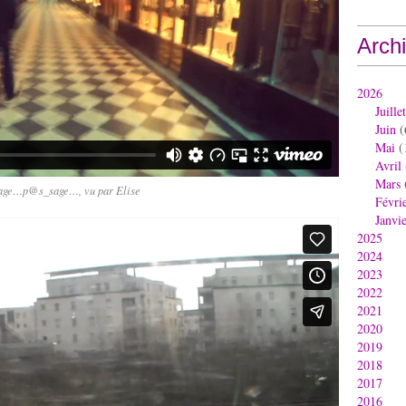
Arch
2026
Juillet
Juin
(
Mai
(
Avril
Mars
age…p@s_sage…, vu par Elise
Févri
Janvi
2025
2024
2023
2022
2021
2020
2019
2018
2017
2016