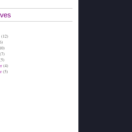
ives
(12)
6)
10)
(7)
(5)
er
(4)
er
(5)