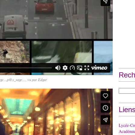
Rech
age…p@s_sage…, vu par Edgar
Lien
Lycée-Col
Académie 