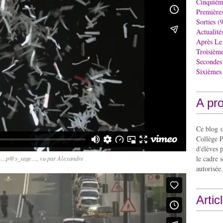
Cinquièm
Première
Sorties
(9
Actualité
Après Le
Troisièm
Secondes
Sixièmes
A pr
Ce blog o
Collège P
d'élèves 
le cadre s
e…p@s_sage…, vu par Alexandre
autorisée.
Artic