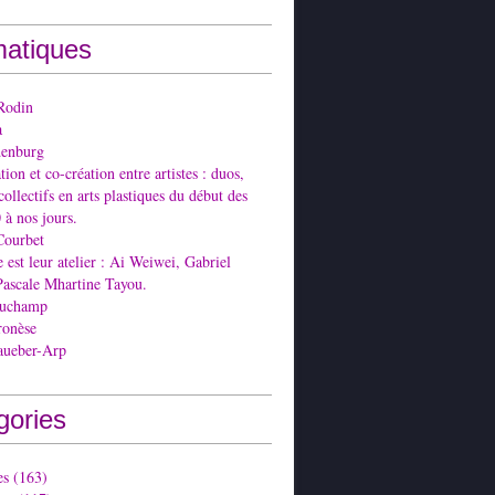
atiques
Rodin
a
denburg
ion et co-création entre artistes : duos,
collectifs en arts plastiques du début des
 à nos jours.
Courbet
est leur atelier : Ai Weiwei, Gabriel
Pascale Mhartine Tayou.
Duchamp
ronèse
aueber-Arp
gories
es
(163)