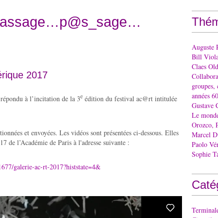
: Passage…p@s_sage…
Thém
Auguste 
Bill Viol
Claes Ol
érique 2017
Collaborat
groupes, 
années 60
e
répondu à l’incitation de la 3
édition du festival ac@rt intitulée
Gustave 
Le monde 
Orozco, 
tionnées et envoyées. Les vidéos sont présentées ci-dessous. Elles
Marcel 
2017 de l’Académie de Paris à l'adresse suivante :
Paolo Vé
Sophie T
1677/galerie-ac-rt-2017?histstate=4&
Caté
Terminal