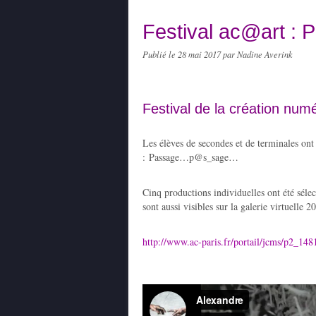
Festival ac@art 
Publié le
28 mai 2017
par Nadine Averink
Festival de la création num
Les élèves de secondes et de terminales ont 
: Passage…p@s_sage…
Cinq productions individuelles ont été sélec
sont aussi visibles sur la galerie virtuelle 
http://www.ac-paris.fr/portail/jcms/p2_148