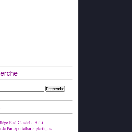
erche
s
lège Paul Claudel d'Hulst
de Paris/portail/arts-plastiques