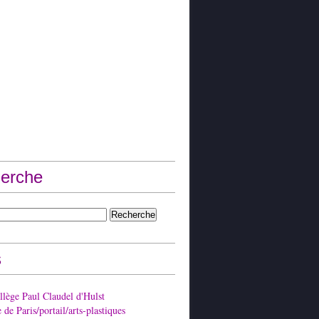
erche
s
lège Paul Claudel d'Hulst
de Paris/portail/arts-plastiques