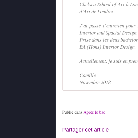
Chelsea School of Art à Lond
d’Art de Londres.
J’ai passé l’entretien pou
Interior and Spacial Design.
Prise dans les deux bachelors
BA (Hons) Interior Design.
Actuellement, je suis en prem
Camille
Novembre 2018
Publié dans
Après le bac
Partager cet article