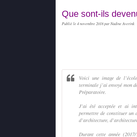
Que sont-ils deven
Publié le
4 novembre 2018
par Nadine Averink
Voici une image de l’écol
terminale j’ai envoyé mon d
Préparatoire.
J’ai été acceptée et ai in
permettre de constituer un 
d’architecture, d’architecture
Durant cette année (2017/