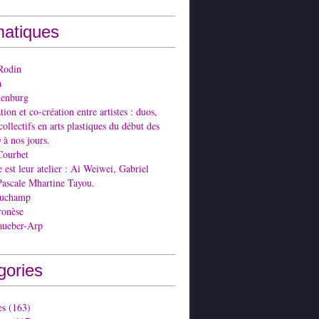
atiques
Rodin
a
denburg
ion et co-création entre artistes : duos,
collectifs en arts plastiques du début des
 à nos jours.
Courbet
est leur atelier : Ai Weiwei, Gabriel
Pascale Mhartine Tayou.
Duchamp
ronèse
aueber-Arp
gories
es
(163)