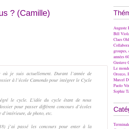
us ? (Camille)
Thém
Auguste 
Bill Viol
Claes Ol
Collaborat
groupes, 
années 60
Gustave 
Le monde 
e où je suis actuellement. Durant l’année de
Orozco, 
ossier à l’école Camondo pour intégrer le Cycle
Marcel 
Paolo Vé
Sophie T
tégré le cycle. L’idée du cycle étant de nous
dossier pour passer différent concours d’écoles
Caté
 d’intérieure, de photo, etc.
Terminal
18) j’ai passé les concours pour enter à la