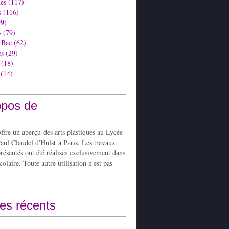
es
(117)
s
(116)
9)
s
(79)
 Bac
(62)
es
(29)
(18)
(14)
opos de
ffre un aperçu des arts plastiques au Lycée-
aul Claudel d'Hulst à Paris. Les travaux
présentés ont été réalisés exclusivement dans
colaire. Toute autre utilisation n'est pas
les récents