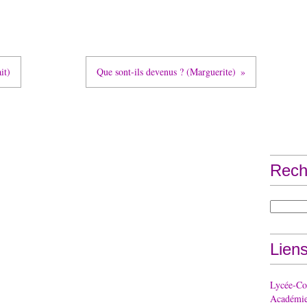
it)
Que sont-ils devenus ? (Marguerite)
Rech
Lien
Lycée-Col
Académie 