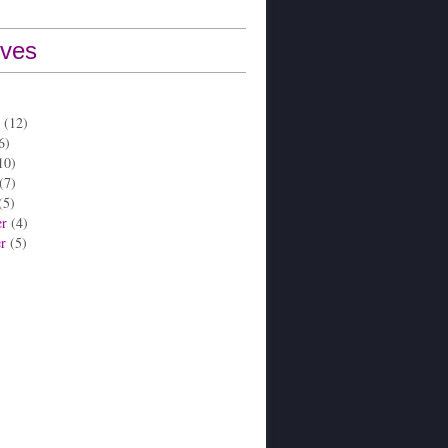
ives
(12)
6)
10)
(7)
(5)
er
(4)
er
(5)