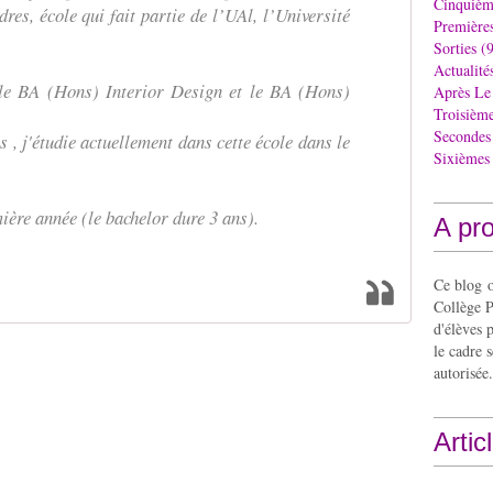
Cinquièm
res, école qui fait partie de l’UAl, l’Université
Première
Sorties
(9
Actualité
r le BA (Hons) Interior Design et le BA (Hons)
Après Le
Troisièm
Secondes
 , j'étudie actuellement dans cette école dans le
Sixièmes
ière année (le bachelor dure 3 ans).
A pr
Ce blog o
Collège P
d'élèves 
le cadre s
autorisée.
Artic