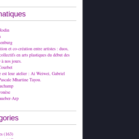
atiques
Rodin
a
denburg
ion et co-création entre artistes : duos,
collectifs en arts plastiques du début des
 à nos jours.
Courbet
est leur atelier : Ai Weiwei, Gabriel
Pascale Mhartine Tayou.
Duchamp
ronèse
aueber-Arp
gories
es
(163)