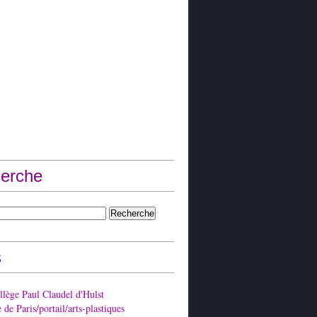
erche
s
lège Paul Claudel d'Hulst
de Paris/portail/arts-plastiques