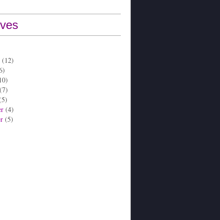
ives
(12)
6)
10)
(7)
(5)
er
(4)
er
(5)