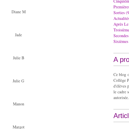
Cinquièm
Première
Diane M
Sorties
(9
Actualité
Après Le
Troisièm
Jade
Secondes
Sixièmes
Julie B
A pr
Ce blog o
Collège P
Julie G
d'élèves 
le cadre s
autorisée.
Manon
Artic
Margot