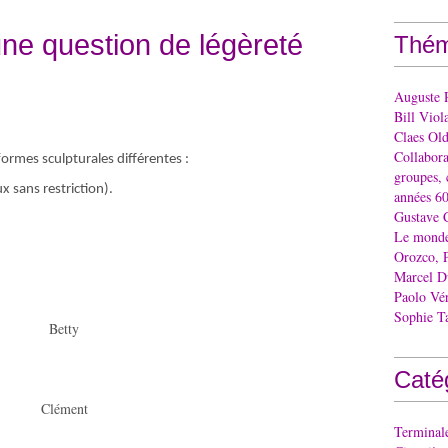
une question de légèreté
Thém
Auguste 
Bill Viol
Claes Ol
Collaborat
formes sculpturales différentes :
groupes, 
ux sans restriction).
années 60
Gustave 
Le monde 
Orozco, 
Marcel 
Paolo Vé
Sophie T
Betty
Caté
Clément
Terminal