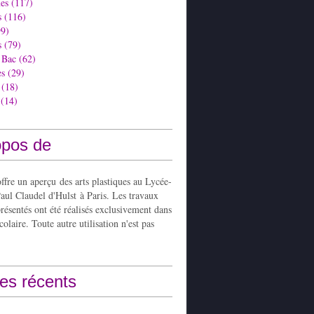
es
(117)
s
(116)
9)
s
(79)
 Bac
(62)
es
(29)
(18)
(14)
opos de
ffre un aperçu des arts plastiques au Lycée-
aul Claudel d'Hulst à Paris. Les travaux
présentés ont été réalisés exclusivement dans
colaire. Toute autre utilisation n'est pas
les récents