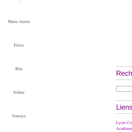
Marie-Aimée
Pierre
Rim
Rech
Solène
Lien
Souraya
Lycée-Col
Académie 